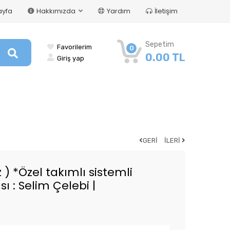
ayfa
Hakkımızda
Yardım
İletişim
Sepetim
Favorilerim
0
0.00 TL
Giriş yap
GERİ
İLERİ
 ) *Özel takımlı sistemli
ı : Selim Çelebi |