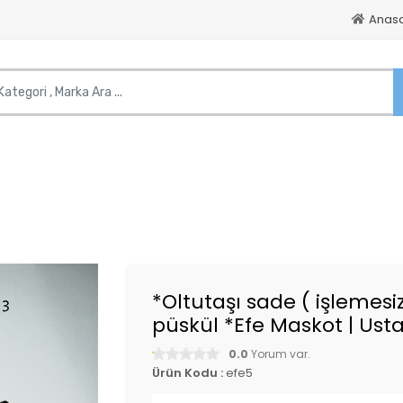
Anas
*Oltutaşı sade ( işlemesiz
püskül *Efe Maskot | Ustas
0.0
Yorum var.
Ürün Kodu :
efe5