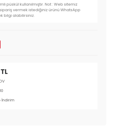
mli püskül kullanılmıştır. Not : Web sitemiz
, sipariş vermek istediğiniz ürünü WhatsApp
ilgi alabilirsiniz.
 TL
KDV
10
 İndirim