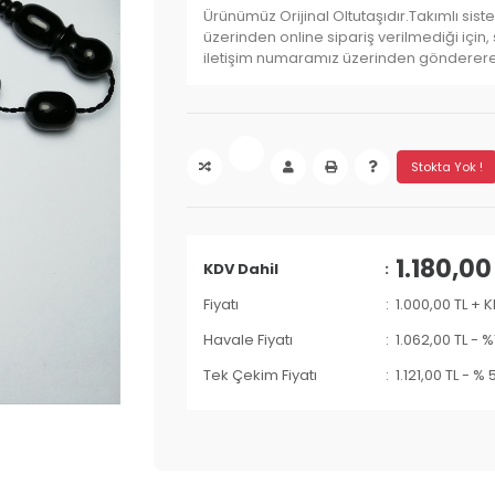
Ürünümüz Orijinal Oltutaşıdır.Takımlı siste
üzerinden online sipariş verilmediği için
iletişim numaramız üzerinden göndererek b
Stokta Yok !
1.180,00
KDV Dahil
Fiyatı
1.000,00 TL + 
Havale Fiyatı
1.062,00 TL
-
%
Tek Çekim Fiyatı
1.121,00 TL
-
% 5