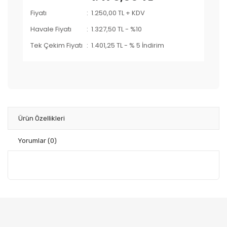
Fiyatı
1.250,00 TL + KDV
Havale Fiyatı
1.327,50 TL
-
%10
Tek Çekim Fiyatı
1.401,25 TL
-
% 5 İndirim
Ürün Özellikleri
Yorumlar
(0)