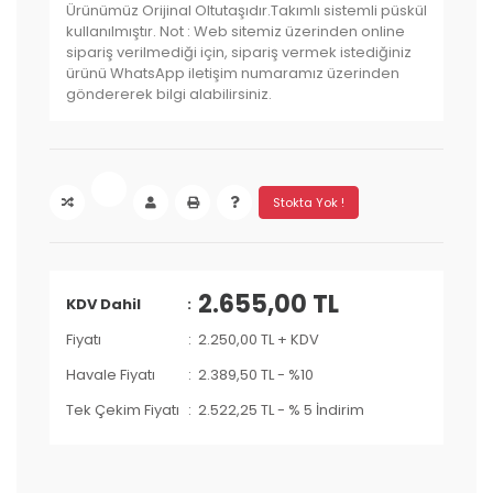
Ürünümüz Orijinal Oltutaşıdır.Takımlı sistemli püskül
kullanılmıştır. Not : Web sitemiz üzerinden online
sipariş verilmediği için, sipariş vermek istediğiniz
ürünü WhatsApp iletişim numaramız üzerinden
göndererek bilgi alabilirsiniz.
Stokta Yok !
2.655,00 TL
KDV Dahil
Fiyatı
2.250,00 TL + KDV
Havale Fiyatı
2.389,50 TL
-
%10
Tek Çekim Fiyatı
2.522,25 TL
-
% 5 İndirim