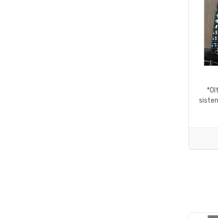
*Ol
sistem