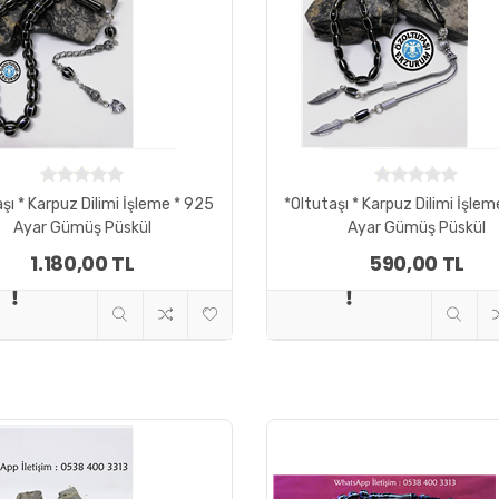
m Temalar
Tema 01
Tema02
Tema03
Tem
şı * Karpuz Dilimi İşleme * 925
*Oltutaşı * Karpuz Dilimi İşle
Ayar Gümüş Püskül
Ayar Gümüş Püskül
1.180,00 TL
590,00 TL