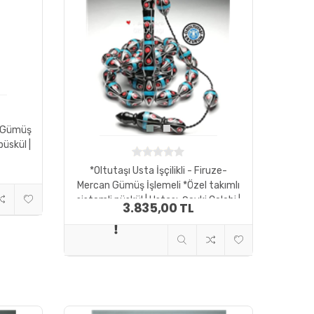
ze Gümüş
püskül |
*Oltutaşı Usta İşçilikli - Firuze-
Mercan Gümüş İşlemeli *Özel takımlı
sistemli püskül | Ustası: Şevki Çelebi |
3.835,00 TL