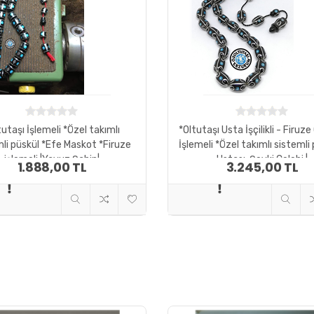
tutaşı İşlemeli *Özel takımlı
*Oltutaşı Usta İşçilikli - Firu
li püskül *Efe Maskot *Firuze
İşlemeli *Özel takımlı sistemli 
işlemeli |Yavuz Şahin|
Ustası: Şevki Çelebi |
1.888,00 TL
3.245,00 TL