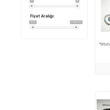
0
5
Fiyat Aralığı:
0 TL
7 080 TL
*Oltuta