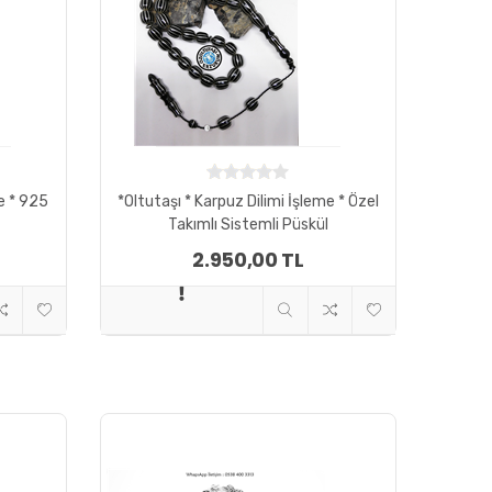
a 04
Tema 05
Tema 06
Tema 07
me * 925
*Oltutaşı * Karpuz Dilimi İşleme * Özel
Takımlı Sistemli Püskül
2.950,00 TL