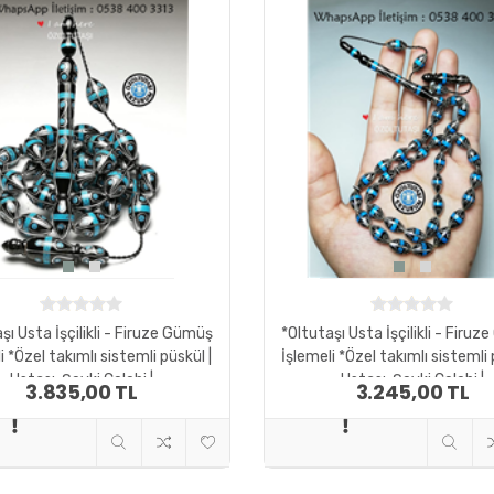
şı Usta İşçilikli - Firuze Gümüş
*Oltutaşı Usta İşçilikli - Firu
i *Özel takımlı sistemli püskül |
İşlemeli *Özel takımlı sistemli 
Ustası: Şevki Çelebi |
Ustası: Şevki Çelebi |
3.835,00 TL
3.245,00 TL