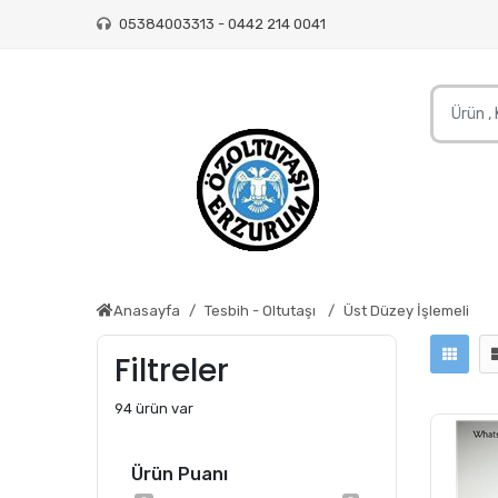
05384003313 - 0442 214 0041
Anasayfa
Tesbih - Oltutaşı
Üst Düzey İşlemeli
Filtreler
94 ürün var
Ürün Puanı