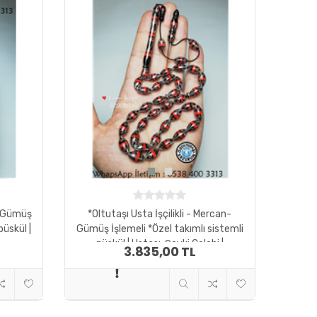
ze Gümüş
*Oltutaşı Usta İşçilikli - Mercan-
püskül |
Gümüş İşlemeli *Özel takımlı sistemli
püskül | Ustası: Şevki Çelebi |
3.835,00 TL